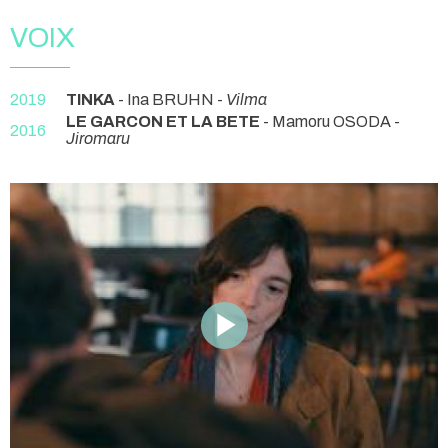
VOIX
2019
TINKA
- Ina BRUHN -
Vilma
LE GARCON ET LA BETE
- Mamoru OSODA -
2016
Jiromaru