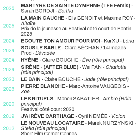
MARTYRE DE SAINTE DYMPHNE (TFE Femis)
-
2025
Sarah BORDJI -
Bertha
LA MAIN GAUCHE
- Ella BENOIT et Maxime ROY -
Altaïre
2025
Prix de la jeunesse au Festival côté court de Pantin
2025
2024
ECOUTE TON AMOUR POUR MOI
- Kai XU -
Léna
SOUS LE SABLE
- Clara SÉCHAN / 14Images
2024
Prod -
L'évadée
2024
HYÈNE
- Claire BOUCHE -
Ève (rôle principal)
SIRÈNE - (AFTER BLUE)
- Wei PAN -
Charlotte
2024
(rôle principal)
2023
LE BAIN
- Claire BOUCHE -
Jade (rôle principal)
PIERRE BLANCHE
- Marc-Antoine VAUGEOIS -
2023
Zoé
LES RITUELS
- Manon SABATIER -
Ambre (Rôle
2020
principal)
Festival côté court 2020
2019
J'AI RÊVE CARTHAGE
- Cyril NEMÉE -
Violon
LE NOUVEAU LOCATAIRE
- Marek NURZYNSKI -
2012
Stella (rôle principal)
Short Film Corner Cannes