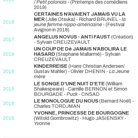
/ Petit polonais
- (Printemps des comédiens
2019)
CERTAINES N'AVAIENT JAMAIS VU LA
MER
(Julie Otsuka) - Richard BRUNEL -
la
2018
jeune femme nippo-américaine
- (Festival
Avignon in 2018)
ANGELUS NOVUS - ANTI FAUST
(Création)
2017
- Sylvain CREUZEVAULT
UN COUP DE Dé JAMAIS N'ABOLIRA LE
2019
HASARD
(Stephane Mallarmé) - Sylvain
CREUZEVAULT
KINDERREISE
(Hans Christian Andersen/
2016
Gustav Mahler) - Olivier DHENIN -
La Jeune
mère
LE SONGE D'UNE NUIT D'ETE
(William
2015
Shakespeare) - Camille BERNON et Simon
BOURGADE -
Puck
- CNSAD
LE MONOLOGUE DU NOUS
(Bernard Noël) -
2016
Charles TORDJMAN
YVONNE, PRINCESSE DE BOURGOGNE
2015
(Witold Gombrowitz) - Hugo JASIENSKY -
Yvonne