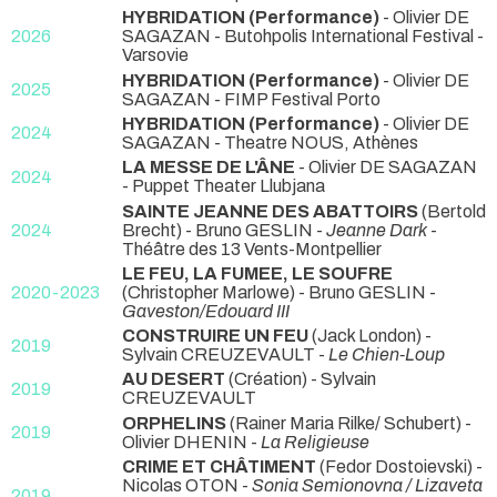
HYBRIDATION (Performance)
- Olivier DE
2026
SAGAZAN
- Butohpolis International Festival -
Varsovie
HYBRIDATION (Performance)
- Olivier DE
2025
SAGAZAN
- FIMP Festival Porto
HYBRIDATION (Performance)
- Olivier DE
2024
SAGAZAN
- Theatre NOUS, Athènes
LA MESSE DE L'ÂNE
- Olivier DE SAGAZAN
2024
- Puppet Theater Llubjana
SAINTE JEANNE DES ABATTOIRS
(Bertold
2024
Brecht) - Bruno GESLIN -
Jeanne Dark
-
Théâtre des 13 Vents-Montpellier
LE FEU, LA FUMEE, LE SOUFRE
2020-2023
(Christopher Marlowe) - Bruno GESLIN -
Gaveston/Edouard III
CONSTRUIRE UN FEU
(Jack London) -
2019
Sylvain CREUZEVAULT -
Le Chien-Loup
AU DESERT
(Création) - Sylvain
2019
CREUZEVAULT
ORPHELINS
(Rainer Maria Rilke/ Schubert) -
2019
Olivier DHENIN -
La Religieuse
CRIME ET CHÂTIMENT
(Fedor Dostoievski) -
Nicolas OTON -
Sonia Semionovna / Lizaveta
2019