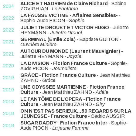
ALICE ET HADRIEN de Claire Richard
- Sabine
2024
ZOVIGHIAN -
Le Fantôme
LA FAUSSE VICTIME - Affaires Sensibles-
-
2022
Sophie-Aude PICON -
Sophie
JULIETTE DROUET ET VICTOR HUGO
- Juliette
2022
HEYMANN -
Juliette Drouet
GERMINAL (Emile Zola)
- Baptiste GUITON -
2021
Ouvrière Minière
AUTOUR DU MONDE (Laurent Mauvignier)
-
2021
Juliette HEYMANN -
Jayzie
LA DIVISION - Fiction France Culture
- Sophie-
2020
Aude PICON -
Journaliste
GRÂCE - Fiction France Culture
- Jean Matthieu
2019
ZAHND -
Grâce
UNE ODYSSEE MARTIENNE - Fiction France
2019
Culture
- Jean Matthieu ZAHND -
Adèle
LE FANTÔME DE L'OPERA - Fiction France
2018
Culture
- Jean Matthieu ZAHND -
Giry
ON N'EST PAS SERIEUX...50 REGARDS SUR LA
2018
JEUNESSE - France Culture
- Cédric AUSSIR
SUGAR DADDY - Fiction France Inter
- Sophie-
2018
Aude PICON -
La jeune Femme